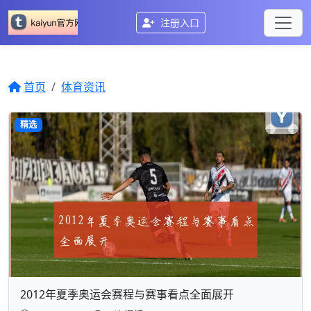
注册入口
首页
体育资讯
精选
2012年夏季奥运会赛程与赛事看点全面展开