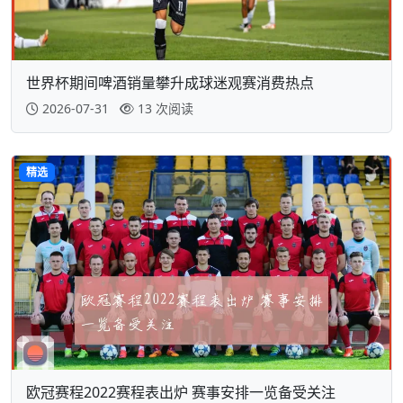
世界杯期间啤酒销量攀升成球迷观赛消费热点
2026-07-31
13 次阅读
精选
欧冠赛程2022赛程表出炉 赛事安排一览备受关注