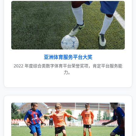
亚洲体育服务平台大奖
2022 年度综合类数字体育平台荣誉奖项，肯定平台服务能
力。