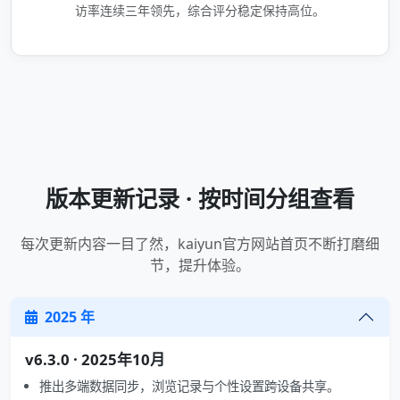
访率连续三年领先，综合评分稳定保持高位。
版本更新记录 · 按时间分组查看
每次更新内容一目了然，kaiyun官方网站首页不断打磨细
节，提升体验。
2025 年
v6.3.0 · 2025年10月
推出多端数据同步，浏览记录与个性设置跨设备共享。