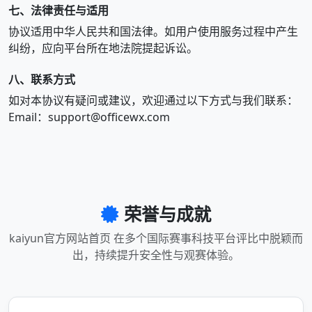
七、法律责任与适用
协议适用中华人民共和国法律。如用户使用服务过程中产生
纠纷，应向平台所在地法院提起诉讼。
八、联系方式
如对本协议有疑问或建议，欢迎通过以下方式与我们联系：
Email：support@officewx.com
荣誉与成就
kaiyun官方网站首页 在多个国际赛事科技平台评比中脱颖而
出，持续提升安全性与观赛体验。