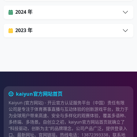
2024 年
2023 年
kaiyun官方网站首页
Kaiyun (官方网站) - 开云官方认证服务平台（中国）责任有限
公司是专注于体育赛事直播与互动体验的创新游戏平台，致力于
为全球用户带来高速、安全与多样化的观赛体验，覆盖多语种、
多终端、多场景。自创立之初，kaiyun官方网站首页就确立了
“科技驱动，创新为主”的品牌理念，公司产品广泛，提供登录入
口、最新网址、官网链接。热线电话：13872393338，联系地